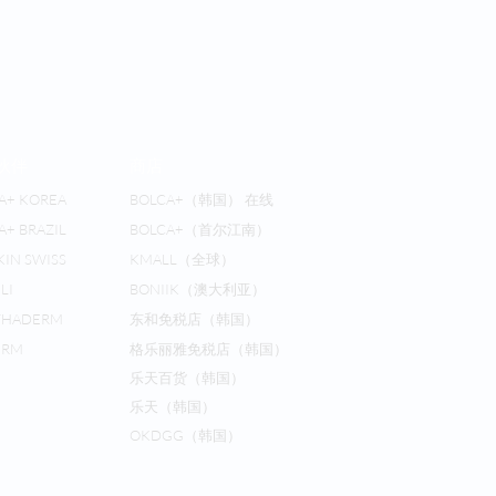
伙伴
商店
A+ KOREA
BOLCA+（韩国） 在线
A+ BRAZIL
BOLCA+（首尔江南）
KIN SWISS
KMALL（全球）
LI
BONIIK（澳大利亚）
THADERM
东和免税店（韩国）
ERM
格乐丽雅免税店（韩国）
乐天百货（韩国）
乐天（韩国）
OKDGG（韩国）